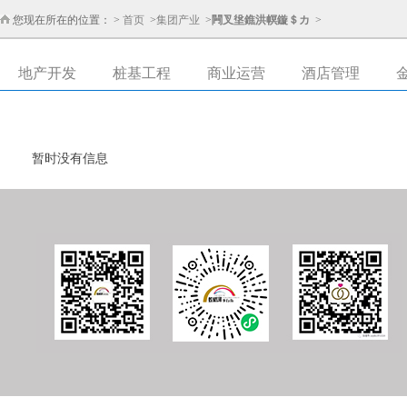
您现在所在的位置： >
首页
>
集团产业
>
闁叉垼鐎洪幎鏇＄カ
>
地产开发
桩基工程
商业运营
酒店管理
暂时没有信息